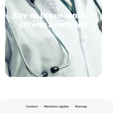
SOINS
Etre en bonne santé : 7
critères à contrôler
11 mars 2026
Contact
Mentions Légales
Sitemap