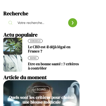
Recherche
Actu populaire
CONSEILS
Le CBD est-il déjà légal en
France ?
SOINS
Etre en bonne santé : 7 critères
à contrôler
Article du moment
SOINS
Quels sont les critères pour choisir
une blouse médicale