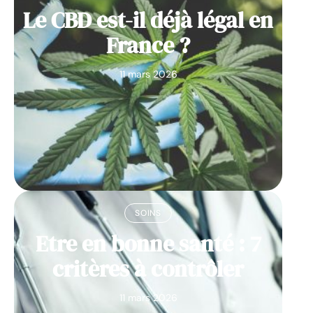
Le CBD est-il déjà légal en
France ?
11 mars 2026
SOINS
Etre en bonne santé : 7
critères à contrôler
11 mars 2026