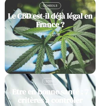
CONSEILS
Le CBD est-il déjà légal en
France ?
11 mars 2026
SOINS
Etre en bonne santé : 7
critères à contrôler