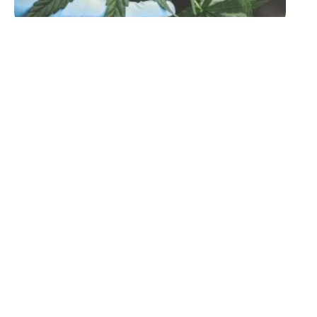
SOINS
Etre en bonne santé : 7
critères à contrôler
11 mars 2026