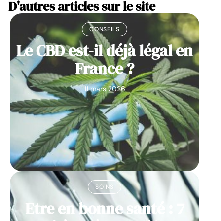
D'autres articles sur le site
CONSEILS
Le CBD est-il déjà légal en
France ?
11 mars 2026
SOINS
Etre en bonne santé : 7