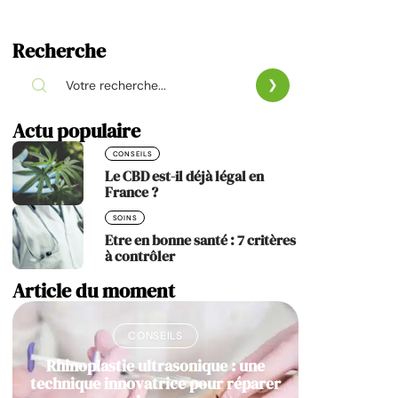
Recherche
Actu populaire
CONSEILS
Le CBD est-il déjà légal en
France ?
SOINS
Etre en bonne santé : 7 critères
à contrôler
Article du moment
CONSEILS
Rhinoplastie ultrasonique : une
technique innovatrice pour réparer