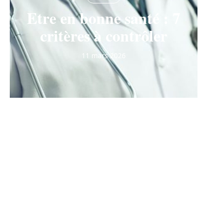
Etre en bonne santé : 7
critères à contrôler
11 mars 2026
Contact
Mentions Légales
Sitemap
© 2025 | portail-sante.be