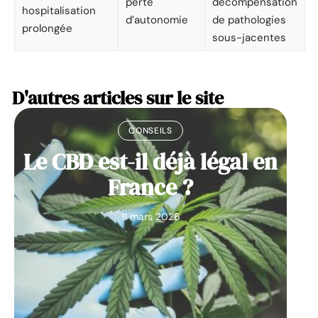
perte
décompensation
hospitalisation
d’autonomie
de pathologies
prolongée
sous-jacentes
D'autres articles sur le site
CONSEILS
Le CBD est-il déjà légal en
France ?
11 mars 2026