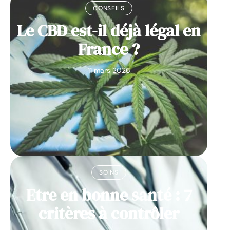
CONSEILS
Le CBD est-il déjà légal en
France ?
11 mars 2026
SOINS
Etre en bonne santé : 7
critères à contrôler