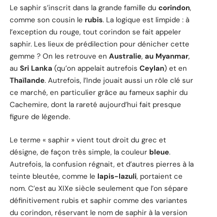
Le saphir s’inscrit dans la grande famille du
corindon
,
comme son cousin le
rubis
. La logique est limpide : à
l’exception du rouge, tout corindon se fait appeler
saphir. Les lieux de prédilection pour dénicher cette
gemme ? On les retrouve en
Australie
,
au Myanmar
,
au
Sri Lanka
(qu’on appelait autrefois
Ceylan
) et en
Thaïlande
. Autrefois, l’Inde jouait aussi un rôle clé sur
ce marché, en particulier grâce au fameux saphir du
Cachemire, dont la rareté aujourd’hui fait presque
figure de légende.
Le terme « saphir » vient tout droit du grec et
désigne, de façon très simple, la couleur
bleue
.
Autrefois, la confusion régnait, et d’autres pierres à la
teinte bleutée, comme le
lapis-lazuli
, portaient ce
nom. C’est au XIXe siècle seulement que l’on sépare
définitivement rubis et saphir comme des variantes
du corindon, réservant le nom de saphir à la version