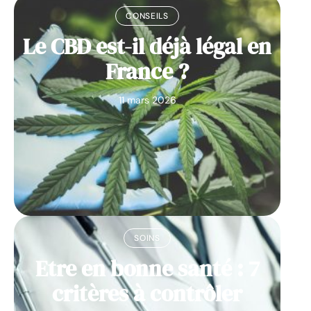
CONSEILS
Le CBD est-il déjà légal en
France ?
11 mars 2026
SOINS
Etre en bonne santé : 7
critères à contrôler